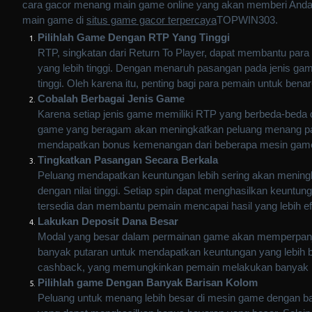
cara gacor menang main game online yang akan memberi Anda p
main game di
situs game gacor terpercaya
TOPWIN303.
Pilihlah Game Dengan RTP Yang Tinggi
RTP, singkatan dari Return To Player, dapat membantu par
yang lebih tinggi. Dengan menaruh pasangan pada jenis gam
tinggi. Oleh karena itu, penting bagi para pemain untuk be
Cobalah Berbagai Jenis Game
Karena setiap jenis game memiliki RTP yang berbeda-beda
game yang beragam akan meningkatkan peluang menang par
mendapatkan bonus kemenangan dari beberapa mesin gam
Tingkatkan Pasangan Secara Berkala
Peluang mendapatkan keuntungan lebih sering akan menin
dengan nilai tinggi. Setiap spin dapat menghasilkan keuntun
tersedia dan membantu pemain mencapai hasil yang lebih efe
Lakukan Deposit Dana Besar
Modal yang besar dalam permainan game akan memperpanja
banyak putaran untuk mendapatkan keuntungan yang lebih bes
cashback, yang memungkinkan pemain melakukan banyak p
Pilihlah game Dengan Banyak Barisan Kolom
Peluang untuk menang lebih besar di mesin game dengan ba