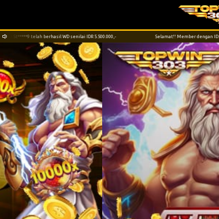
sil WD senilai IDR 5.500.000,-
Selamat!! Member dengan ID: St*****9 telah berhasil WD