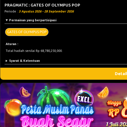
PRAGMATIC : GATES OF OLYMPUS POP
Periode :
3 Agustus 2026 - 28 September 2026
Permainan yang berpartisipasi
GATES OF OLYMPUS POP
Aturan :
Total hadiah senilai Rp 68,780,250,000.
Syarat & Ketentuan
Detai