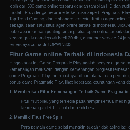
lebih dari 500
game online
terbaru dengan tampilan HD dan aud
mudah. Provider game online terkemuka seperti Pragmatic Pl
Top Trend Gaming, dan Habanero tersedia di situs agen onl
sebagai salah satu situs agen online terbaik di Indonesia. J
beberapa informasi penting tentang situs agen online terbaik d
secara gratis dan deposit kecil 20 ribu, customer service 24 ja
terpercaya cuma di TOPWIN303 !
Fitur Game online Terbaik di indonesia
Hingga saat ini,
Game Pragmatic Play
adalah penyedia game onl
kemenangan makswin, dengan kemenangan progresif terbesar di
game Pragmatic Play membuatnya pilihan utama para pemain gam
bonus game Pragmatic Play, lihat beberapa keuntungan yang d
1. Memberikan Fitur Kemenangan Terbaik Game Pragmatic 
Fitur multiplier, yang tersedia pada hampir semua mes
kemenangan lebih cepat dan lebih besar.
2. Memiliki Fitur Free Spin
Para pemain game sejati mungkin sudah tidak asing lagi de