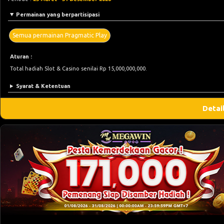
Permainan yang berpartisipasi
Semua permainan Pragmatic Play
Aturan :
Total hadiah Slot & Casino senilai Rp 15,000,000,000.
Syarat & Ketentuan
Detai