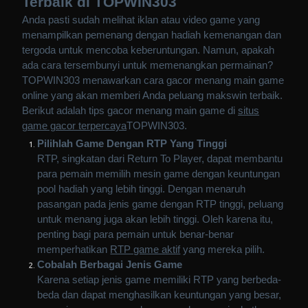
Terbaik di TOPWIN303
Anda pasti sudah melihat iklan atau video game yang
menampilkan pemenang dengan hadiah kemenangan dan
tergoda untuk mencoba keberuntungan. Namun, apakah
ada cara tersembunyi untuk memenangkan permainan?
TOPWIN303 menawarkan cara gacor menang main game
online yang akan memberi Anda peluang makswin terbaik.
Berikut adalah tips gacor menang main game di
situs
game gacor terpercaya
TOPWIN303.
Pilihlah Game Dengan RTP Yang Tinggi
RTP, singkatan dari Return To Player, dapat membantu
para pemain memilih mesin game dengan keuntungan
pool hadiah yang lebih tinggi. Dengan menaruh
pasangan pada jenis game dengan RTP tinggi, peluang
untuk menang juga akan lebih tinggi. Oleh karena itu,
penting bagi para pemain untuk benar-benar
memperhatikan
RTP game aktif
yang mereka pilih.
Cobalah Berbagai Jenis Game
Karena setiap jenis game memiliki RTP yang berbeda-
beda dan dapat menghasilkan keuntungan yang besar,