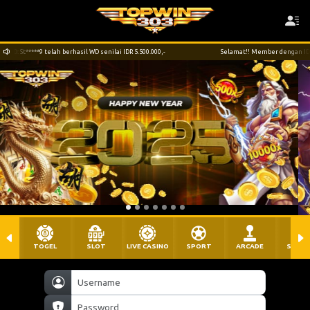
*9 telah berhasil WD senilai IDR 5.500.000,-
Selamat!! Member dengan ID: St*****9 te
TOGEL
SLOT
LIVE CASINO
SPORT
ARCADE
SABU