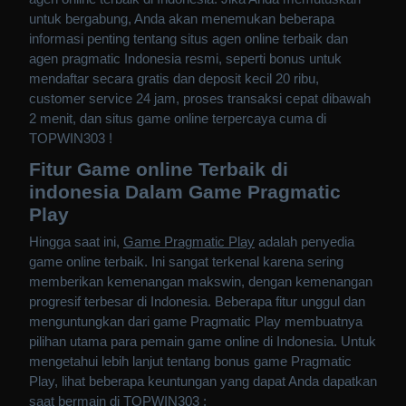
untuk bergabung, Anda akan menemukan beberapa
informasi penting tentang situs agen online terbaik dan
agen pragmatic Indonesia resmi, seperti bonus untuk
mendaftar secara gratis dan deposit kecil 20 ribu,
customer service 24 jam, proses transaksi cepat dibawah
2 menit, dan situs game online terpercaya cuma di
TOPWIN303 !
Fitur Game online Terbaik di
indonesia Dalam Game Pragmatic
Play
Hingga saat ini,
Game Pragmatic Play
adalah penyedia
game online terbaik. Ini sangat terkenal karena sering
memberikan kemenangan makswin, dengan kemenangan
progresif terbesar di Indonesia. Beberapa fitur unggul dan
menguntungkan dari game Pragmatic Play membuatnya
pilihan utama para pemain game online di Indonesia. Untuk
mengetahui lebih lanjut tentang bonus game Pragmatic
Play, lihat beberapa keuntungan yang dapat Anda dapatkan
saat bermain di
TOPWIN303
: