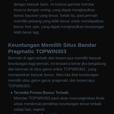
dengan banyak baris. Ini karena gambar kembar
muncul dengan sering, yang dapat menghasilkan
bonus bayaran yang besar. Selain itu, para pemain
memiliki peluang yang lebih besar untuk mendapatkan
bonus free spin, yang dapat menghasilkan keuntungan
lebih besar lagi.
Keuntungan Memilih Situs Bandar
Pragmatic TOPWIN303
Bermain di agen terbaik dan terpercaya memiliki banyak
keuntungan bagi pemain. Ini terutama benar jika bergabung
dan bermain di situs game online
TOPWIN303
, yang
menawarkan banyak bonus. Mari kita lihat keuntungan
memilih situs game gacor pragmatic dan terpercaya
TOPWIN303 :
Tersedia Promo Bonus Terbaik
Member TOPWIN303 pasti akan memungkinkan Anda
untuk menikmati perolehan keuntungan besar terbaik
setiap hari, seperti: